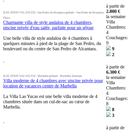
à partir de
2.800 €
[LOCATION VACANCES] - San Pedro de Alcantara globale - San Pedro de Alcantara
la semaine
Playa
Villa
Charmante villa de style andalou de 4 chambres,
Chambres:
piscine privée d'eau salée, parfaite pour un séjour
4
Couchages:
Une belle villa de style andalou de 4 chambres à
9
quelques minutes à pied de la plage de San Pedro, du
boulevard ou du centre de San Pedro de Alcantara.
9
2
à partir de
6.300 €
[LOCATION VACANCES] - Marbella globale - Marbella Zentrum
la semaine
Villa moderne de 4 chambres avec piscine privée pour
Villa
location de vacances centre de Marbella
Chambres:
4
La Villa Las Yucas est une belle villa moderne de 4
Couchages:
chambres située dans un cul-de-sac au cœur de
8
Marbella.
8
3
à partir de