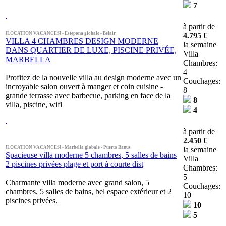
7
à partir de
[LOCATION VACANCES] - Estepona globale - Belair
4.795 €
VILLA 4 CHAMBRES DESIGN MODERNE
la semaine
DANS QUARTIER DE LUXE, PISCINE PRIVÉE,
Villa
MARBELLA
Chambres:
4
Profitez de la nouvelle villa au design moderne avec un
Couchages:
incroyable salon ouvert à manger et coin cuisine -
8
grande terrasse avec barbecue, parking en face de la
8
villa, piscine, wifi
4
à partir de
2.450 €
[LOCATION VACANCES] - Marbella globale - Puerto Banus
la semaine
Spacieuse villa moderne 5 chambres, 5 salles de bains
Villa
2 piscines privées plage et port à courte dist
Chambres:
5
Charmante villa moderne avec grand salon, 5
Couchages:
chambres, 5 salles de bains, bel espace extérieur et 2
10
piscines privées.
10
5