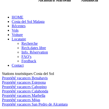
Alcantára Marbella
Andalucia
HOME
Costa del Sol Malaga
Récentes
Vols
Voiture
Locataire
Recherche
Rech.dates libre
Info. Réservation
FAQ's
Feedback
Contact
Stations touristiques Costa del Sol
Propriété vacances Benahavis
Propriété vacances Estepona
Propriété vacances Cabopino
Propriété vacances Calahonda
Propriété vacances Marbella
Propriété vacances Mijas
Propriété vacances San Pedro de Alcantara