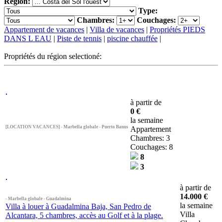
Région:
Type:
Chambres:
Couchages:
Appartement de vacances
|
Villa de vacances
|
Propriétés PIEDS
DANS L EAU
|
Piste de tennis
|
piscine chauffée
|
Propriétés du région selectioné:
à partir de
0 €
la semaine
[LOCATION VACANCES] - Marbella globale - Puerto Banus
Appartement
Chambres: 3
Couchages: 8
8
3
à partir de
14.000 €
- Marbella globale - Guadalmina
la semaine
Villa à louer à Guadalmina Baja, San Pedro de
Villa
Alcantara, 5 chambres, accès au Golf et à la plage.