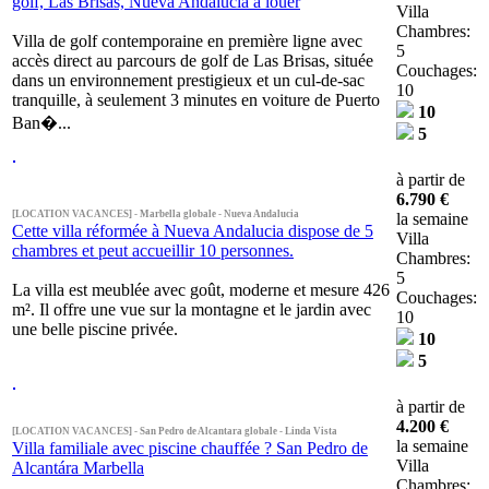
golf, Las Brisas, Nueva Andalucia à louer
Villa
Chambres:
Villa de golf contemporaine en première ligne avec
5
accès direct au parcours de golf de Las Brisas, située
Couchages:
dans un environnement prestigieux et un cul-de-sac
10
tranquille, à seulement 3 minutes en voiture de Puerto
10
Ban�...
5
à partir de
6.790 €
[LOCATION VACANCES] - Marbella globale - Nueva Andalucia
la semaine
Cette villa réformée à Nueva Andalucia dispose de 5
Villa
chambres et peut accueillir 10 personnes.
Chambres:
5
La villa est meublée avec goût, moderne et mesure 426
Couchages:
m². Il offre une vue sur la montagne et le jardin avec
10
une belle piscine privée.
10
5
à partir de
4.200 €
[LOCATION VACANCES] - San Pedro de Alcantara globale - Linda Vista
la semaine
Villa familiale avec piscine chauffée ? San Pedro de
Villa
Alcantára Marbella
Chambres: