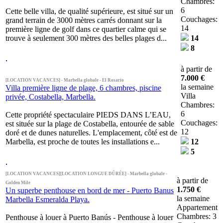
Chambres:
6
Cette belle villa, de qualité supérieure, est situé sur un
Couchages:
grand terrain de 3000 mètres carrés donnant sur la
14
première ligne de golf dans ce quartier calme qui se
trouve à seulement 300 mètres des belles plages d...
14
8
à partir de
7.000 €
[LOCATION VACANCES] - Marbella globale - El Rosario
la semaine
Villa première ligne de plage, 6 chambres, piscine
Villa
privée, Costabella, Marbella.
Chambres:
6
Cette propriété spectaculaire PIEDS DANS L’EAU,
Couchages:
est située sur la plage de Costabella, entourée de sable
12
doré et de dunes naturelles. L'emplacement, côté est de
Marbella, est proche de toutes les installations e...
12
5
[LOCATION VACANCES][LOCATION LONGUE DÛRÉE] - Marbella globale -
à partir de
Golden Mile
1.750 €
Un superbe penthouse en bord de mer - Puerto Banus
la semaine
Marbella Esmeralda Playa.
Appartement
Chambres: 3
Penthouse à louer à Puerto Banús - Penthouse à louer