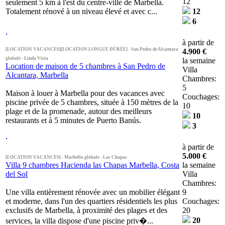
12
seulement 5 km à l'est du centre-ville de Marbella.
Totalement rénové à un niveau élevé et avec c...
12
6
à partir de
[LOCATION VACANCES][LOCATION LONGUE DÛRÉE] - San Pedro de Alcantara
4.900 €
globale - Linda Vista
la semaine
Location de maison de 5 chambres à San Pedro de
Villa
Alcantara, Marbella
Chambres:
5
Maison à louer à Marbella pour des vacances avec
Couchages:
piscine privée de 5 chambres, située à 150 mètres de la
10
plage et de la promenade, autour des meilleurs
10
restaurants et à 5 minutes de Puerto Banús.
3
à partir de
5.000 €
[LOCATION VACANCES] - Marbella globale - Las Chapas
Villa 9 chambres Hacienda las Chapas Marbella, Costa
la semaine
del Sol
Villa
Chambres:
Une villa entièrement rénovée avec un mobilier élégant
9
et moderne, dans l'un des quartiers résidentiels les plus
Couchages:
exclusifs de Marbella, à proximité des plages et des
20
20
services, la villa dispose d'une piscine priv�...