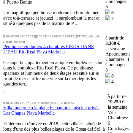
Couchages:
à Puerto Banús
6
Un magnifique penthouse moderne en bord de mer
6
avec toit-terrasse et jacuzzi ... surplombant la mer et
2
situé à quelques pas de la marina de P...
[LOCATION VACANCES][LOCATION LONGUE DÛRÉE] [VENTE] - Marbella
à partir de
globale - Rio Real
3.300 €
Penthouse en duplex 4 chambres PIEDS DANS
la semaine
L’EAU Rio Real Playa Marbella
Appartement
Chambres: 4
Ce superbe appartement en attique en duplex est situé
Couchages:
dans le complexe Rio Real Playa. Ce penthouse
8
spacieux et lumineux de deux étages est situé sur le
8
front de mer et offre une vue sur la mer depuis les
4
grandes terr...
à partir de
19.250 €
[LOCATION VACANCES] - Marbella globale - El Rosario
la semaine
Villa moderne à la plage 6 chambres, piscine privée,
Villa
Las Chapas Playa Marbella
Chambres:
6
Entièrement rénovée en 2018, cette villa est située le
Couchages:
long d'une des plus belles plages de la Costa del Sol, à