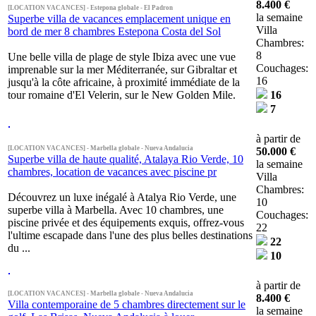
8.400 €
[LOCATION VACANCES] - Estepona globale - El Padron
la semaine
Superbe villa de vacances emplacement unique en
Villa
bord de mer 8 chambres Estepona Costa del Sol
Chambres:
8
Une belle villa de plage de style Ibiza avec une vue
Couchages:
imprenable sur la mer Méditerranée, sur Gibraltar et
16
jusqu'à la côte africaine, à proximité immédiate de la
tour romaine d'El Velerin, sur le New Golden Mile.
16
7
à partir de
[LOCATION VACANCES] - Marbella globale - Nueva Andalucia
50.000 €
Superbe villa de haute qualité, Atalaya Rio Verde, 10
la semaine
chambres, location de vacances avec piscine pr
Villa
Chambres:
Découvrez un luxe inégalé à Atalya Rio Verde, une
10
superbe villa à Marbella. Avec 10 chambres, une
Couchages:
piscine privée et des équipements exquis, offrez-vous
22
l'ultime escapade dans l'une des plus belles destinations
22
du ...
10
à partir de
[LOCATION VACANCES] - Marbella globale - Nueva Andalucia
8.400 €
Villa contemporaine de 5 chambres directement sur le
la semaine