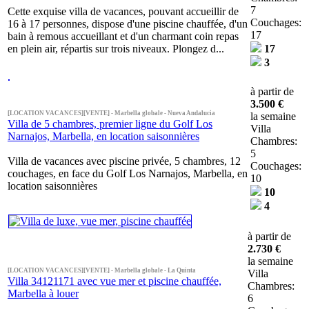
7
Cette exquise villa de vacances, pouvant accueillir de
Couchages:
16 à 17 personnes, dispose d'une piscine chauffée, d'un
17
bain à remous accueillant et d'un charmant coin repas
en plein air, répartis sur trois niveaux. Plongez d...
17
3
à partir de
3.500 €
[LOCATION VACANCES][VENTE] - Marbella globale - Nueva Andalucia
la semaine
Villa de 5 chambres, premier ligne du Golf Los
Villa
Narnajos, Marbella, en location saisonnières
Chambres:
5
Villa de vacances avec piscine privée, 5 chambres, 12
Couchages:
couchages, en face du Golf Los Narnajos, Marbella, en
10
location saisonnières
10
4
à partir de
2.730 €
la semaine
[LOCATION VACANCES][VENTE] - Marbella globale - La Quinta
Villa
Villa 34121171 avec vue mer et piscine chauffée,
Chambres:
Marbella à louer
6