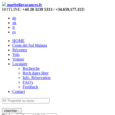
marbellavacances.fr
HOTLINE:
+44 20 3239 5313 / +34.659.177.115!
de
uk
fr
es
HOME
Costa del Sol Malaga
Récentes
Vols
Voiture
Locataire
Recherche
Rech.dates libre
Info. Réservation
FAQ's
Feedback
Contact