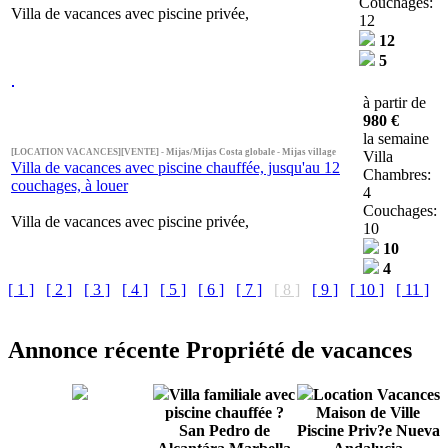
Couchages:
Villa de vacances avec piscine privée,
12
12
5
à partir de
980 €
la semaine
[LOCATION VACANCES][VENTE] - Mijas/Mijas Costa globale - Mijas village
Villa
Villa de vacances avec piscine chauffée, jusqu'au 12
Chambres:
couchages, à louer
4
Couchages:
Villa de vacances avec piscine privée,
10
10
4
[ 1 ]
[ 2 ]
[ 3 ]
[ 4 ]
[ 5 ]
[ 6 ]
[ 7 ]
[ 8 ]
[ 9 ]
[ 10 ]
[ 11 ]
Annonce récente Propriété de vacances
Villa familiale avec
Location Vacances
piscine chauffée ?
Maison de Ville
San Pedro de
Piscine Priv?e Nueva