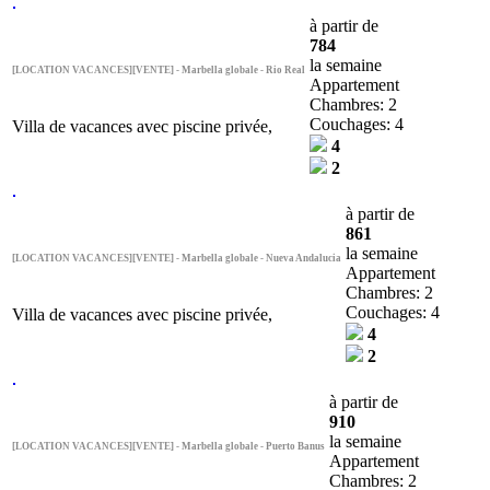
à partir de
784
la semaine
[LOCATION VACANCES][VENTE] - Marbella globale - Rio Real
Appartement
Chambres: 2
Couchages: 4
Villa de vacances avec piscine privée,
4
2
à partir de
861
la semaine
[LOCATION VACANCES][VENTE] - Marbella globale - Nueva Andalucia
Appartement
Chambres: 2
Couchages: 4
Villa de vacances avec piscine privée,
4
2
à partir de
910
la semaine
[LOCATION VACANCES][VENTE] - Marbella globale - Puerto Banus
Appartement
Chambres: 2