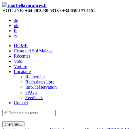
marbellavacances.fr
HOTLINE:
+44 20 3239 5313 / +34.659.177.115!
de
uk
fr
es
HOME
Costa del Sol Malaga
Récentes
Vols
Voiture
Locataire
Recherche
Rech.dates libre
Info. Réservation
FAQ's
Feedback
Contact