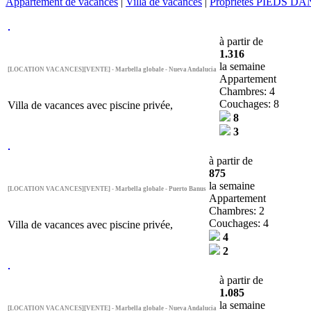
Appartement de vacances
|
Villa de vacances
|
Propriétés PIEDS D
à partir de
1.316
la semaine
[LOCATION VACANCES][VENTE] - Marbella globale - Nueva Andalucia
Appartement
Chambres: 4
Couchages: 8
Villa de vacances avec piscine privée,
8
3
à partir de
875
la semaine
[LOCATION VACANCES][VENTE] - Marbella globale - Puerto Banus
Appartement
Chambres: 2
Couchages: 4
Villa de vacances avec piscine privée,
4
2
à partir de
1.085
la semaine
[LOCATION VACANCES][VENTE] - Marbella globale - Nueva Andalucia