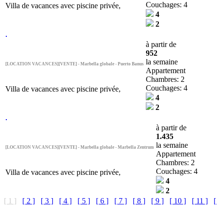
Couchages: 4
Villa de vacances avec piscine privée,
4
2
à partir de
952
la semaine
[LOCATION VACANCES][VENTE] - Marbella globale - Puerto Banus
Appartement
Chambres: 2
Couchages: 4
Villa de vacances avec piscine privée,
4
2
à partir de
1.435
la semaine
[LOCATION VACANCES][VENTE] - Marbella globale - Marbella Zentrum
Appartement
Chambres: 2
Couchages: 4
Villa de vacances avec piscine privée,
4
2
[ 1 ]
[ 2 ]
[ 3 ]
[ 4 ]
[ 5 ]
[ 6 ]
[ 7 ]
[ 8 ]
[ 9 ]
[ 10 ]
[ 11 ]
[