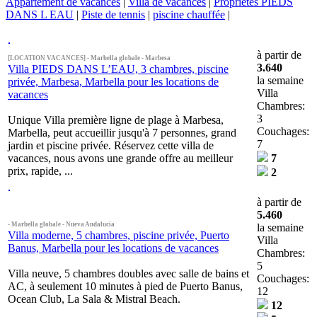
Appartement de vacances
|
Villa de vacances
|
Propriétés PIEDS
DANS L EAU
|
Piste de tennis
|
piscine chauffée
|
à partir de
[LOCATION VACANCES] - Marbella globale - Marbesa
3.640
Villa PIEDS DANS L’EAU, 3 chambres, piscine
la semaine
privée, Marbesa, Marbella pour les locations de
Villa
vacances
Chambres:
3
Unique Villa première ligne de plage à Marbesa,
Couchages:
Marbella, peut accueillir jusqu'à 7 personnes, grand
7
jardin et piscine privée. Réservez cette villa de
vacances, nous avons une grande offre au meilleur
7
prix, rapide, ...
2
à partir de
5.460
- Marbella globale - Nueva Andalucia
la semaine
Villa moderne, 5 chambres, piscine privée, Puerto
Villa
Banus, Marbella pour les locations de vacances
Chambres:
5
Villa neuve, 5 chambres doubles avec salle de bains et
Couchages:
AC, à seulement 10 minutes à pied de Puerto Banus,
12
Ocean Club, La Sala & Mistral Beach.
12