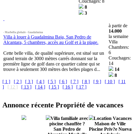
Couchages: 8
8
3
à partir de
14.000
- Marbella globale - Guadalmina
la semaine
Villa à louer à Guadalmina Baja, San Pedro de
Villa
Alcantara, 5 chambres, accès au Golf et à la plage.
Chambres:
6
Cette belle villa, de qualité supérieure, est situé sur un
Couchages:
grand terrain de 3000 mètres carrés donnant sur la
14
première ligne de golf dans ce quartier calme qui se
trouve à seulement 300 mètres des belles plages d...
14
8
[ 1 ]
[ 2 ]
[ 3 ]
[ 4 ]
[ 5 ]
[ 6 ]
[ 7 ]
[ 8 ]
[ 9 ]
[ 10 ]
[ 11
]
[ 12 ]
[ 13 ]
[ 14 ]
[ 15 ]
[ 16 ]
[ 17 ]
Annonce récente Propriété de vacances
Villa familiale avec
Location Vacances
piscine chauffée ?
Maison de Ville
San Pedro de
Piscine Priv?e Nueva