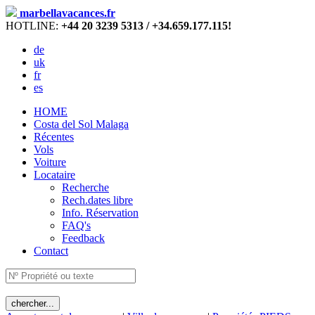
marbellavacances.fr
HOTLINE:
+44 20 3239 5313 / +34.659.177.115!
de
uk
fr
es
HOME
Costa del Sol Malaga
Récentes
Vols
Voiture
Locataire
Recherche
Rech.dates libre
Info. Réservation
FAQ's
Feedback
Contact