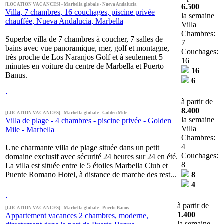
[LOCATION VACANCES] - Marbella globale - Nueva Andalucia
6.500
Villa, 7 chambres, 16 couchages, piscine privée
la semaine
chauffée, Nueva Andalucia, Marbella
Villa
Chambres:
Superbe villa de 7 chambres à coucher, 7 salles de
7
bains avec vue panoramique, mer, golf et montagne,
Couchages:
très proche de Los Naranjos Golf et à seulement 5
16
minutes en voiture du centre de Marbella et Puerto
16
Banus.
6
à partir de
8.400
[LOCATION VACANCES] - Marbella globale - Golden Mile
la semaine
Villa de plage - 4 chambres - piscine privée - Golden
Villa
Mile - Marbella
Chambres:
4
Une charmante villa de plage située dans un petit
Couchages:
domaine exclusif avec sécurité 24 heures sur 24 en été.
8
La villa est située entre le 5 étoiles Marbella Club et
Puente Romano Hotel, à distance de marche des rest...
8
4
à partir de
[LOCATION VACANCES] - Marbella globale - Puerto Banus
1.400
Appartement vacances 2 chambres, moderne,
la semaine