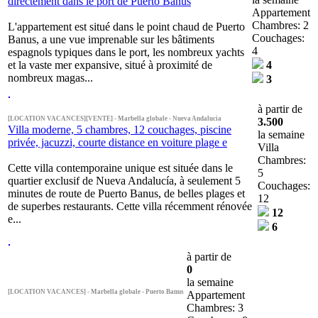
directement dans le port de Puerto Banus
Appartement
Chambres: 2
L'appartement est situé dans le point chaud de Puerto
Couchages:
Banus, a une vue imprenable sur les bâtiments
4
espagnols typiques dans le port, les nombreux yachts
et la vaste mer expansive, situé à proximité de
4
nombreux magas...
3
à partir de
[LOCATION VACANCES][VENTE] - Marbella globale - Nueva Andalucia
3.500
Villa moderne, 5 chambres, 12 couchages, piscine
la semaine
privée, jacuzzi, courte distance en voiture plage e
Villa
Chambres:
Cette villa contemporaine unique est située dans le
5
quartier exclusif de Nueva Andalucía, à seulement 5
Couchages:
minutes de route de Puerto Banus, de belles plages et
12
de superbes restaurants. Cette villa récemment rénovée
12
e...
6
à partir de
0
la semaine
[LOCATION VACANCES] - Marbella globale - Puerto Banus
Appartement
Chambres: 3