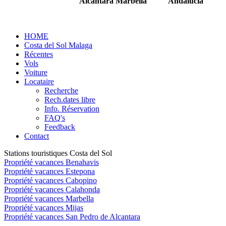
Alcantára Marbella
Andalucia
HOME
Costa del Sol Malaga
Récentes
Vols
Voiture
Locataire
Recherche
Rech.dates libre
Info. Réservation
FAQ's
Feedback
Contact
Stations touristiques Costa del Sol
Propriété vacances Benahavis
Propriété vacances Estepona
Propriété vacances Cabopino
Propriété vacances Calahonda
Propriété vacances Marbella
Propriété vacances Mijas
Propriété vacances San Pedro de Alcantara