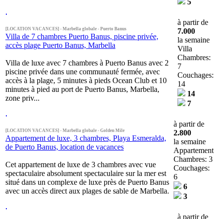
5
à partir de
[LOCATION VACANCES] - Marbella globale - Puerto Banus
7.000
Villa de 7 chambres Puerto Banus, piscine privée,
la semaine
accès plage Puerto Banus, Marbella
Villa
Chambres:
Villa de luxe avec 7 chambres à Puerto Banus avec 2
7
piscine privée dans une communauté fermée, avec
Couchages:
accès à la plage, 5 minutes à pieds Ocean Club et 10
14
minutes à pied au port de Puerto Banus, Marbella,
14
zone priv...
7
à partir de
[LOCATION VACANCES] - Marbella globale - Golden Mile
2.800
Appartement de luxe, 3 chambres, Playa Esmeralda,
la semaine
de Puerto Banus, location de vacances
Appartement
Chambres: 3
Cet appartement de luxe de 3 chambres avec vue
Couchages:
spectaculaire absolument spectaculaire sur la mer est
6
situé dans un complexe de luxe près de Puerto Banus
6
avec un accès direct aux plages de sable de Marbella.
3
à partir de