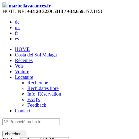
marbellavacances.fr
HOTLINE:
+44 20 3239 5313 / +34.659.177.115!
de
uk
fr
es
HOME
Costa del Sol Malaga
Récentes
Vols
Voiture
Locataire
Recherche
Rech.dates libre
Info. Réservation
FAQ's
Feedback
Contact