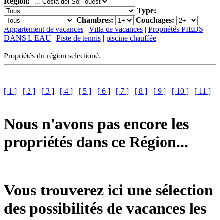
Région:
Type:
Chambres:
Couchages:
Appartement de vacances
|
Villa de vacances
|
Propriétés PIEDS
DANS L EAU
|
Piste de tennis
|
piscine chauffée
|
Propriétés du région selectioné:
[ 1 ]
[ 2 ]
[ 3 ]
[ 4 ]
[ 5 ]
[ 6 ]
[ 7 ]
[ 8 ]
[ 9 ]
[ 10 ]
[ 11 ]
Nous n'avons pas encore les
propriétés dans ce Région...
Vous trouverez ici une sélection
des possibilités de vacances les