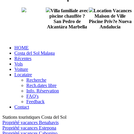
Villa familiale avec
Location Vacances
piscine chauffée ?
Maison de Ville
San Pedro de
Piscine Priv?e Nueva
Alcantára Marbella
Andalucia
HOME
Costa del Sol Malaga
Récentes
Vols
Voiture
Locataire
Recherche
Rech.dates libre
Info. Réservation
FAQ's
Feedback
Contact
Stations touristiques Costa del Sol
Propriété vacances Benahavis
Propriété vacances Estepona
Propriété vacances Cabopino